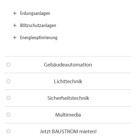
Erdungsanlagen
Blitzschutzanlagen
Energieoptimierung
Gebäudeautomation
Lichttechnik
Sicherheitstechnik
Wir sorgen für eine autarke Steuerung Ihres Heims /
Multimedia
Ihres Gebäudes.
Licht umgibt uns täglich: Die Sonne wärmt uns mit
Die Unterstützung des Menschen steht dabei im Fokus
Jetzt BAUSTROM mieten!
Ihren Strahlen und sorgt für unser Wohlbefinden.
unserer Konzepte. Mit innovativen Steuerungslösungen via